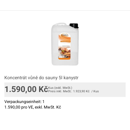
Koncentrát vůně do sauny 5l kanystr
1.590,00
Kč
Kus
(exkl. MwSt.)
Preis inkl. MwSt.:
1.923,90
Kč
/
Kus
Verpackungseinheit:
1
1.590,00
pro VE, exkl. MwSt. Kč