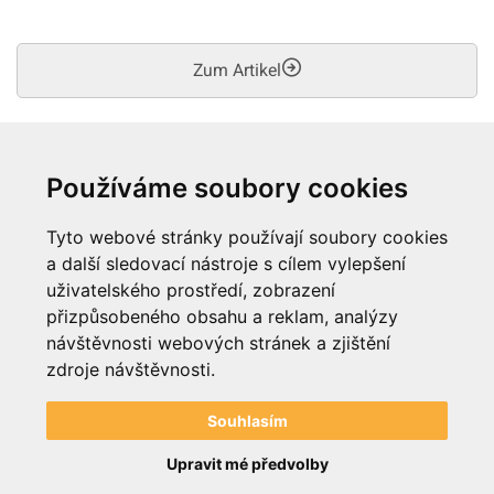
Zum Artikel
Anzahl Produkte: 3
Používáme soubory cookies
Trefferanzahl:
Tyto webové stránky používají soubory cookies
a další sledovací nástroje s cílem vylepšení
24
48
96
uživatelského prostředí, zobrazení
přizpůsobeného obsahu a reklam, analýzy
návštěvnosti webových stránek a zjištění
zdroje návštěvnosti.
Souhlasím
Upravit mé předvolby