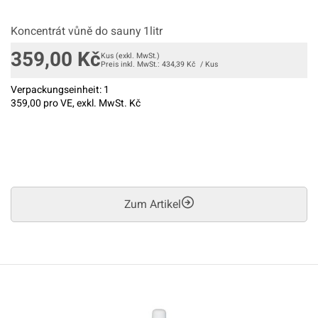
Koncentrát vůně do sauny 1litr
359,00
Kč
Kus
(exkl. MwSt.)
Preis inkl. MwSt.:
434,39
Kč
/
Kus
Verpackungseinheit:
1
359,00
pro VE, exkl. MwSt. Kč
Zum Artikel