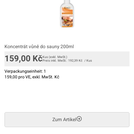
Koncentrát vůně do sauny 200ml
159,00
Kč
Kus
(exkl. MwSt.)
Preis inkl. MwSt.:
192,39
Kč
/
Kus
Verpackungseinheit:
1
159,00
pro VE, exkl. MwSt. Kč
Zum Artikel