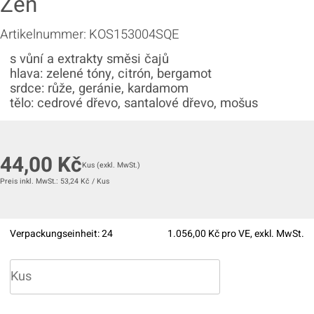
Zen
Artikelnummer:
KOS153004SQE
s vůní a extrakty směsi čajů
hlava: zelené tóny, citrón, bergamot
srdce: růže, geránie, kardamom
tělo: cedrové dřevo, santalové dřevo, mošus
44,00
Kč
Kus
(exkl. MwSt.)
Preis inkl. MwSt.:
53,24
Kč
/
Kus
Verpackungseinheit:
24
1.056,00
Kč pro VE, exkl. MwSt.