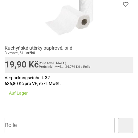
Kuchyňské utěrky papírové, bílé
3-vrstvé, 51 útržků
19,90
Kč
Rolle
(exkl. MwSt.)
Preis inkl. MwSt.:
24,079
Kč
/
Rolle
Verpackungseinheit:
32
636,80
Kč pro VE, exkl. MwSt.
Auf Lager