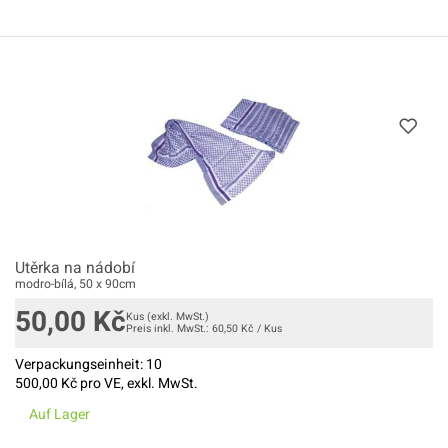
Utěrka na nádobí
modro-bílá, 50 x 90cm
50,00
Kč
Kus
(exkl. MwSt.)
Preis inkl. MwSt.:
60,50
Kč
/
Kus
Verpackungseinheit:
10
500,00
Kč pro VE, exkl. MwSt.
Auf Lager