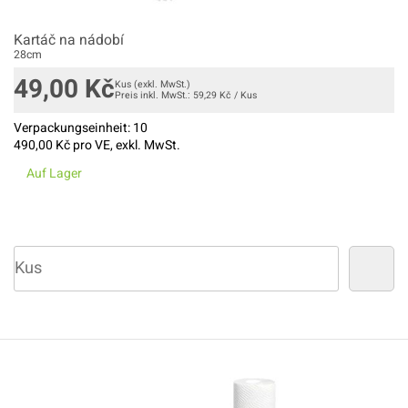
Kartáč na nádobí
28cm
49,00
Kč
Kus
(exkl. MwSt.)
Preis inkl. MwSt.:
59,29
Kč
/
Kus
Verpackungseinheit:
10
490,00
Kč pro VE, exkl. MwSt.
Auf Lager