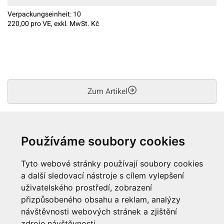
Verpackungseinheit:
10
220,00
pro VE, exkl. MwSt. Kč
Zum Artikel
Anzahl Produkte: 4
Používáme soubory cookies
Trefferanzahl:
Tyto webové stránky používají soubory cookies
a další sledovací nástroje s cílem vylepšení
24
48
96
uživatelského prostředí, zobrazení
přizpůsobeného obsahu a reklam, analýzy
návštěvnosti webových stránek a zjištění
zdroje návštěvnosti.