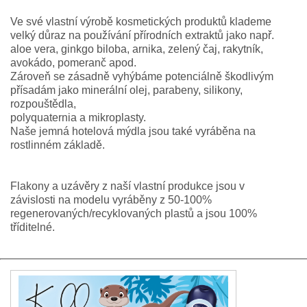
Ve své vlastní výrobě kosmetických produktů klademe
velký důraz na používání přírodních extraktů jako např.
aloe vera, ginkgo biloba, arnika, zelený čaj, rakytník,
avokádo, pomeranč apod.
Zároveň se zásadně vyhýbáme potenciálně škodlivým
přísadám jako minerální olej, parabeny, silikony,
rozpouštědla,
polyquaternia a mikroplasty.
Naše jemná hotelová mýdla jsou také vyráběna na
rostlinném základě.
Flakony a uzávěry z naší vlastní produkce jsou v
závislosti na modelu vyráběny z 50-100%
regenerovaných/recyklovaných plastů a jsou 100%
tříditelné.