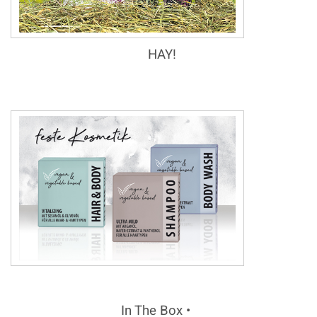
HAY!
In The Box •