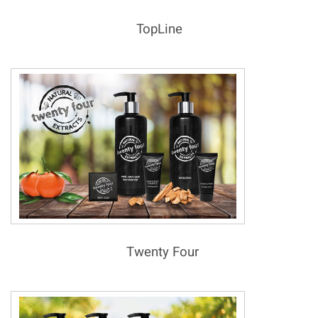
TopLine
Twenty Four