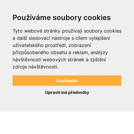
Anzahl Produkte: 6
Používáme soubory cookies
Trefferanzahl:
Tyto webové stránky používají soubory cookies
a další sledovací nástroje s cílem vylepšení
24
48
96
uživatelského prostředí, zobrazení
přizpůsobeného obsahu a reklam, analýzy
návštěvnosti webových stránek a zjištění
zdroje návštěvnosti.
Souhlasím
Upravit mé předvolby
Informationen