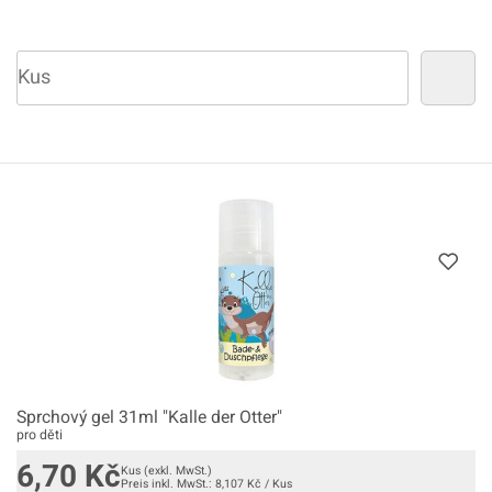
Sprchový gel 31ml "Kalle der Otter"
pro děti
6,70
Kč
Kus
(exkl. MwSt.)
Preis inkl. MwSt.:
8,107
Kč
/
Kus