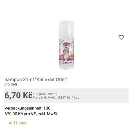
Šampon 31ml "Kalle der Otter"
pro děti
6,70
Kč
Kus
(exkl. MwSt.)
Preis inkl. MwSt.:
8,107
Kč
/
Kus
Verpackungseinheit:
100
670,00
Kč pro VE, exkl. MwSt.
Auf Lager