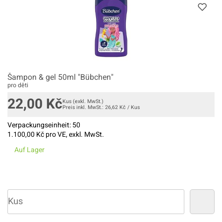
Šampon & gel 50ml "Bübchen"
pro děti
22,00
Kč
Kus
(exkl. MwSt.)
Preis inkl. MwSt.:
26,62
Kč
/
Kus
Verpackungseinheit:
50
1.100,00
Kč pro VE, exkl. MwSt.
Auf Lager