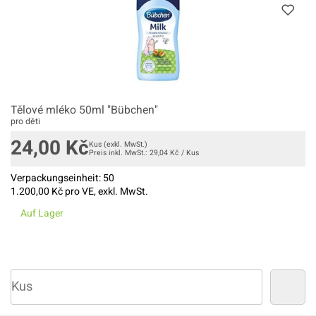
Tělové mléko 50ml "Bübchen"
pro děti
24,00
Kč
Kus
(exkl. MwSt.)
Preis inkl. MwSt.:
29,04
Kč
/
Kus
Verpackungseinheit:
50
1.200,00
Kč pro VE, exkl. MwSt.
Auf Lager