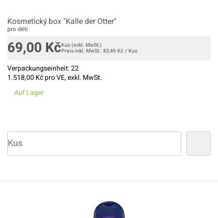
Kosmetický box "Kalle der Otter"
pro děti
69,00
Kč
Kus
(exkl. MwSt.)
Preis inkl. MwSt.:
83,49
Kč
/
Kus
Verpackungseinheit:
22
1.518,00
Kč pro VE, exkl. MwSt.
Auf Lager