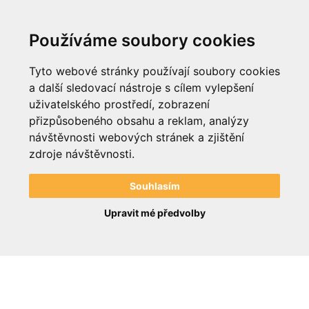
Anzahl Produkte: 6
Používáme soubory cookies
Trefferanzahl:
Tyto webové stránky používají soubory cookies
a další sledovací nástroje s cílem vylepšení
24
48
96
uživatelského prostředí, zobrazení
přizpůsobeného obsahu a reklam, analýzy
návštěvnosti webových stránek a zjištění
zdroje návštěvnosti.
Souhlasím
Upravit mé předvolby
Informationen