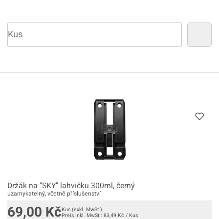
Držák na "SKY" lahvičku 300ml, černý
uzamykatelný, včetně příslušenství
69,00
Kč
Kus
(exkl. MwSt.)
Preis inkl. MwSt.:
83,49
Kč
/
Kus