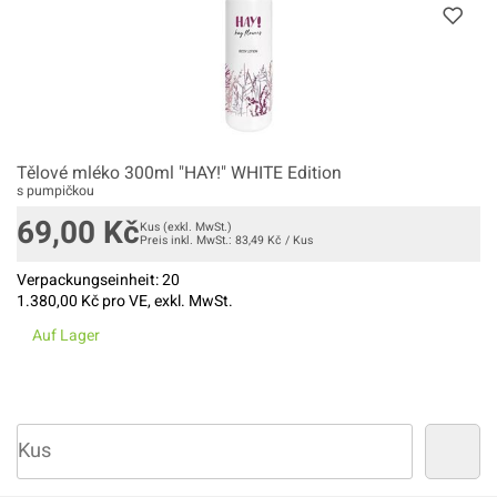
Tělové mléko 300ml "HAY!" WHITE Edition
s pumpičkou
69,00
Kč
Kus
(exkl. MwSt.)
Preis inkl. MwSt.:
83,49
Kč
/
Kus
Verpackungseinheit:
20
1.380,00
Kč pro VE, exkl. MwSt.
Auf Lager