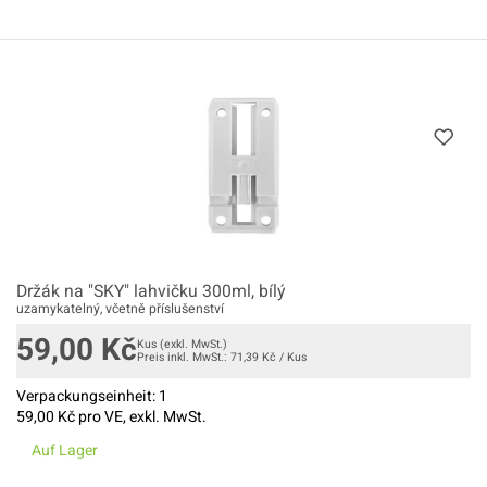
Držák na "SKY" lahvičku 300ml, bílý
uzamykatelný, včetně příslušenství
59,00
Kč
Kus
(exkl. MwSt.)
Preis inkl. MwSt.:
71,39
Kč
/
Kus
Verpackungseinheit:
1
59,00
Kč pro VE, exkl. MwSt.
Auf Lager