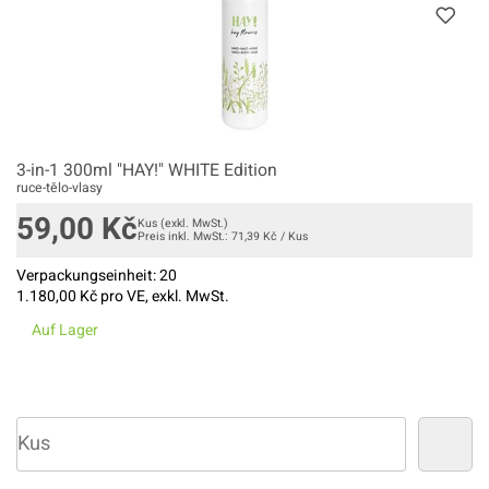
3-in-1 300ml "HAY!" WHITE Edition
ruce-tělo-vlasy
59,00
Kč
Kus
(exkl. MwSt.)
Preis inkl. MwSt.:
71,39
Kč
/
Kus
Verpackungseinheit:
20
1.180,00
Kč pro VE, exkl. MwSt.
Auf Lager