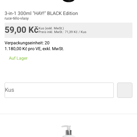
3-in-1 300ml "HAY!" BLACK Edition
ruce-tělo-vlasy
59,00
Kč
Kus
(exkl. MwSt.)
Preis inkl. MwSt.:
71,39
Kč
/
Kus
Verpackungseinheit:
20
1.180,00
Kč pro VE, exkl. MwSt.
Auf Lager