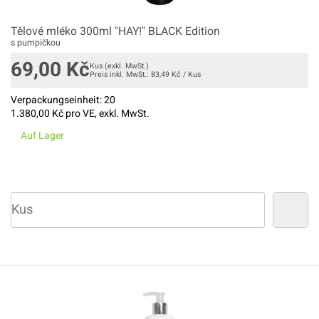
Tělové mléko 300ml "HAY!" BLACK Edition
s pumpičkou
69,00
Kč
Kus
(exkl. MwSt.)
Preis inkl. MwSt.:
83,49
Kč
/
Kus
Verpackungseinheit:
20
1.380,00
Kč pro VE, exkl. MwSt.
Auf Lager