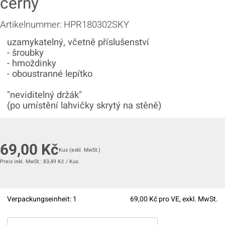
černý
Artikelnummer:
HPR180302SKY
uzamykatelný, včetně příslušenství
- šroubky
- hmoždinky
- oboustranné lepítko
"neviditelný držák"
(po umístění lahvičky skrytý na stěně)
69,00
Kč
Kus
(exkl. MwSt.)
Preis inkl. MwSt.:
83,49
Kč
/
Kus
Verpackungseinheit:
1
69,00
Kč pro VE, exkl. MwSt.