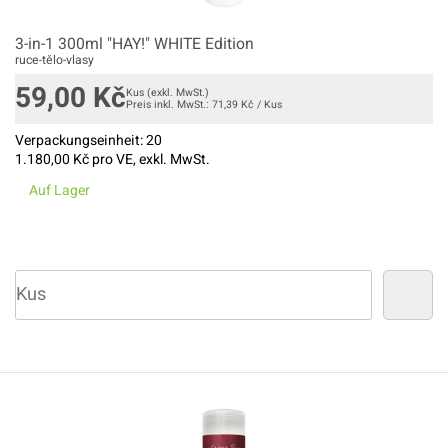
3-in-1 300ml "HAY!" WHITE Edition
ruce-tělo-vlasy
59,00
Kč
Kus
(exkl. MwSt.)
Preis inkl. MwSt.:
71,39
Kč
/
Kus
Verpackungseinheit:
20
1.180,00
Kč pro VE, exkl. MwSt.
Auf Lager