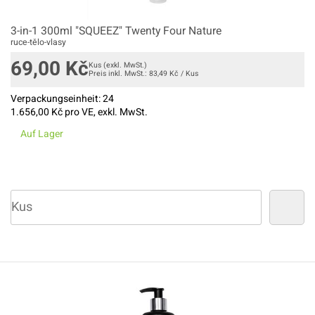
3-in-1 300ml "SQUEEZ" Twenty Four Nature
ruce-tělo-vlasy
69,00
Kč
Kus
(exkl. MwSt.)
Preis inkl. MwSt.:
83,49
Kč
/
Kus
Verpackungseinheit:
24
1.656,00
Kč pro VE, exkl. MwSt.
Auf Lager