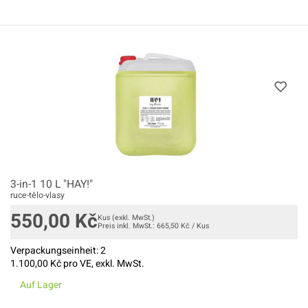
3-in-1 10 L "HAY!"
ruce-tělo-vlasy
550,00
Kč
Kus
(exkl. MwSt.)
Preis inkl. MwSt.:
665,50
Kč
/
Kus
Verpackungseinheit:
2
1.100,00
Kč pro VE, exkl. MwSt.
Auf Lager