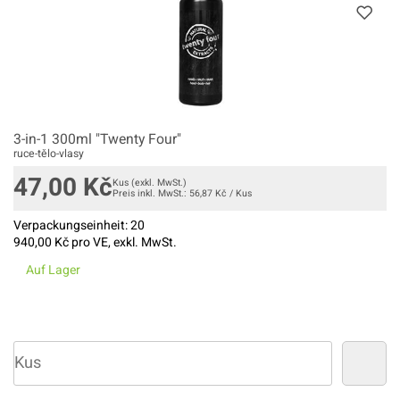
3-in-1 300ml "Twenty Four"
ruce-tělo-vlasy
47,00
Kč
Kus
(exkl. MwSt.)
Preis inkl. MwSt.:
56,87
Kč
/
Kus
Verpackungseinheit:
20
940,00
Kč pro VE, exkl. MwSt.
Auf Lager