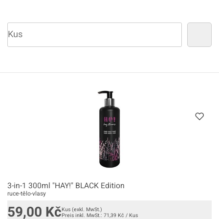
3-in-1 300ml "HAY!" BLACK Edition
ruce-tělo-vlasy
59,00
Kč
Kus
(exkl. MwSt.)
Preis inkl. MwSt.:
71,39
Kč
/
Kus