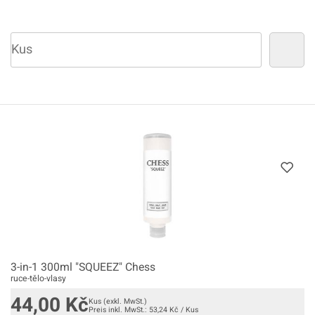
3-in-1 300ml "SQUEEZ" Chess
ruce-tělo-vlasy
44,00
Kč
Kus
(exkl. MwSt.)
Preis inkl. MwSt.:
53,24
Kč
/
Kus