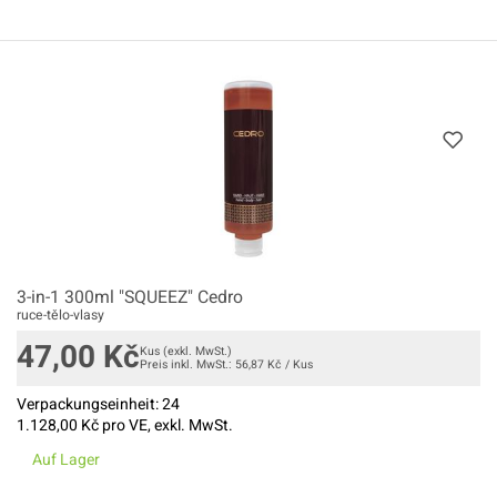
3-in-1 300ml "SQUEEZ" Cedro
ruce-tělo-vlasy
47,00
Kč
Kus
(exkl. MwSt.)
Preis inkl. MwSt.:
56,87
Kč
/
Kus
Verpackungseinheit:
24
1.128,00
Kč pro VE, exkl. MwSt.
Auf Lager