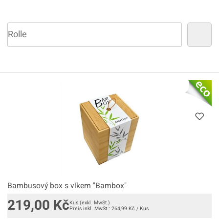
Bambusový box s víkem "Bambox"
219,00
Kč
Kus
(exkl. MwSt.)
Preis inkl. MwSt.:
264,99
Kč
/
Kus