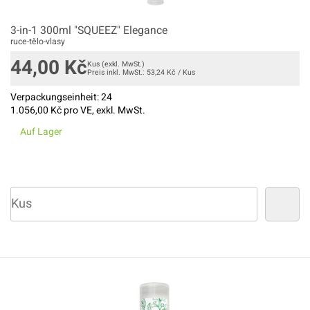
3-in-1 300ml "SQUEEZ" Elegance
ruce-tělo-vlasy
44,00
Kč
Kus
(exkl. MwSt.)
Preis inkl. MwSt.:
53,24
Kč
/
Kus
Verpackungseinheit:
24
1.056,00
Kč pro VE, exkl. MwSt.
Auf Lager