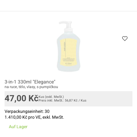
3-in-1 330ml "Elegance"
na ruce, tělo, vlasy, s pumpičkou
47,00
Kč
Kus
(exkl. MwSt.)
Preis inkl. MwSt.:
56,87
Kč
/
Kus
Verpackungseinheit:
30
1.410,00
Kč pro VE, exkl. MwSt.
Auf Lager