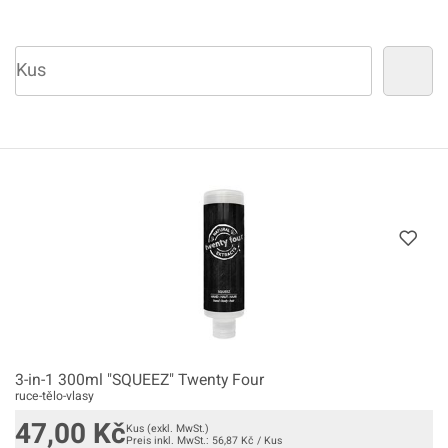
3-in-1 300ml "SQUEEZ" Twenty Four
ruce-tělo-vlasy
47,00
Kč
Kus
(exkl. MwSt.)
Preis inkl. MwSt.:
56,87
Kč
/
Kus