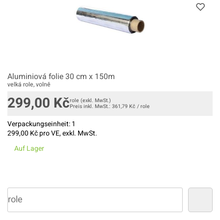
Aluminiová folie 30 cm x 150m
velká role, volně
299,00
Kč
role
(exkl. MwSt.)
Preis inkl. MwSt.:
361,79
Kč
/
role
Verpackungseinheit:
1
299,00
Kč pro VE, exkl. MwSt.
Auf Lager