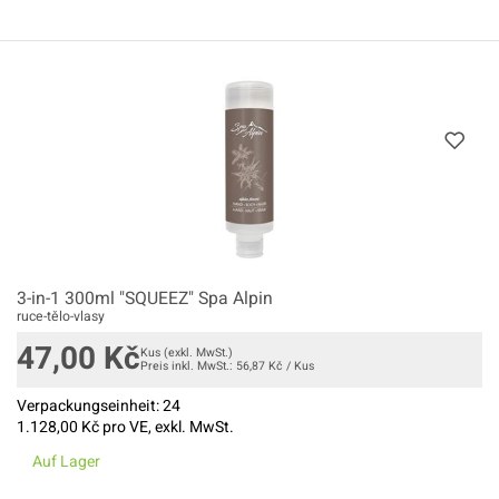
3-in-1 300ml "SQUEEZ" Spa Alpin
ruce-tělo-vlasy
47,00
Kč
Kus
(exkl. MwSt.)
Preis inkl. MwSt.:
56,87
Kč
/
Kus
Verpackungseinheit:
24
1.128,00
Kč pro VE, exkl. MwSt.
Auf Lager