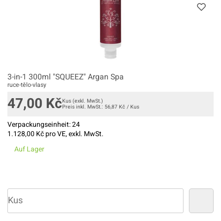
3-in-1 300ml "SQUEEZ" Argan Spa
ruce-tělo-vlasy
47,00
Kč
Kus
(exkl. MwSt.)
Preis inkl. MwSt.:
56,87
Kč
/
Kus
Verpackungseinheit:
24
1.128,00
Kč pro VE, exkl. MwSt.
Auf Lager