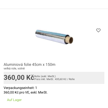
Aluminiová folie 45cm x 150m
velká role, volně
360,00
Kč
Rolle
(exkl. MwSt.)
Preis inkl. MwSt.:
435,60
Kč
/
Rolle
Verpackungseinheit:
1
360,00
Kč pro VE, exkl. MwSt.
Auf Lager