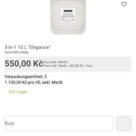
3-in-1 10 L "Elegance"
ruce-tělo-vlasy
550,00
Kč
Kus
(exkl. MwSt.)
Preis inkl. MwSt.:
665,50
Kč
/
Kus
Verpackungseinheit:
2
1.100,00
Kč pro VE, exkl. MwSt.
Auf Lager