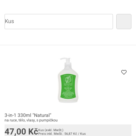
3-in-1 330ml "Natural"
na ruce, tělo, vlasy, s pumpičkou
47,00
Kč
Kus
(exkl. MwSt.)
Preis inkl. MwSt.:
56,87
Kč
/
Kus