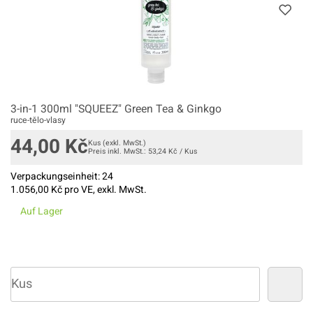
3-in-1 300ml "SQUEEZ" Green Tea & Ginkgo
ruce-tělo-vlasy
44,00
Kč
Kus
(exkl. MwSt.)
Preis inkl. MwSt.:
53,24
Kč
/
Kus
Verpackungseinheit:
24
1.056,00
Kč pro VE, exkl. MwSt.
Auf Lager