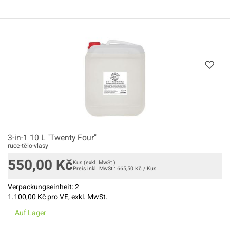
3-in-1 10 L "Twenty Four"
ruce-tělo-vlasy
550,00
Kč
Kus
(exkl. MwSt.)
Preis inkl. MwSt.:
665,50
Kč
/
Kus
Verpackungseinheit:
2
1.100,00
Kč pro VE, exkl. MwSt.
Auf Lager