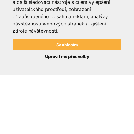
a další sledovací nástroje s cílem vylepšení
1
2
3
4
uživatelského prostředí, zobrazení
přizpůsobeného obsahu a reklam, analýzy
návštěvnosti webových stránek a zjištění
zdroje návštěvnosti.
Souhlasím
Upravit mé předvolby
Informationen
Hilfe & Beratung
Zahlung / Versand