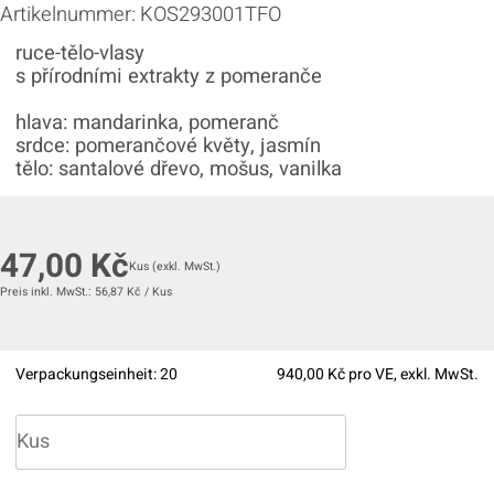
Artikelnummer:
KOS293001TFO
ruce-tělo-vlasy
s přírodními extrakty z pomeranče
hlava: mandarinka, pomeranč
srdce: pomerančové květy, jasmín
tělo: santalové dřevo, mošus, vanilka
47,00
Kč
Kus
(exkl. MwSt.)
Preis inkl. MwSt.:
56,87
Kč
/
Kus
Verpackungseinheit:
20
940,00
Kč pro VE, exkl. MwSt.