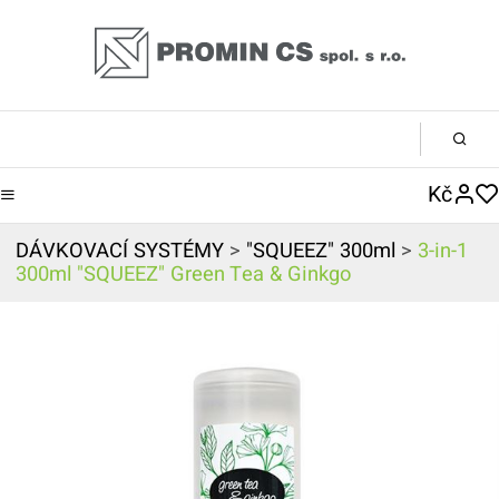
Kč
DÁVKOVACÍ SYSTÉMY
>
"SQUEEZ" 300ml
>
3-in-1
300ml "SQUEEZ" Green Tea & Ginkgo