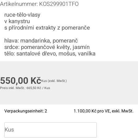
Artikelnummer:
KOS299901TFO
ruce-tělo-vlasy
v kanystru
s přírodními extrakty z pomeranče
hlava: mandarinka, pomeranč
srdce: pomerančové květy, jasmín
tělo: santalové dřevo, mošus, vanilka
550,00
Kč
Kus
(exkl. MwSt.)
Preis inkl. MwSt.:
665,50
Kč
/
Kus
Verpackungseinheit:
2
1.100,00
Kč pro VE, exkl. MwSt.