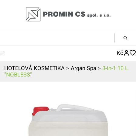
Kč
HOTELOVÁ KOSMETIKA
>
Argan Spa
>
3-in-1 10 L
"NOBLESS"