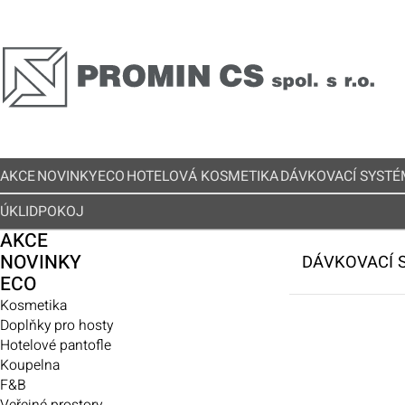
AKCE
NOVINKY
ECO
HOTELOVÁ KOSMETIKA
DÁVKOVACÍ SYSTÉ
ÚKLID
POKOJ
AKCE
NOVINKY
DÁVKOVACÍ 
ECO
Kosmetika
Doplňky pro hosty
Hotelové pantofle
Koupelna
F&B