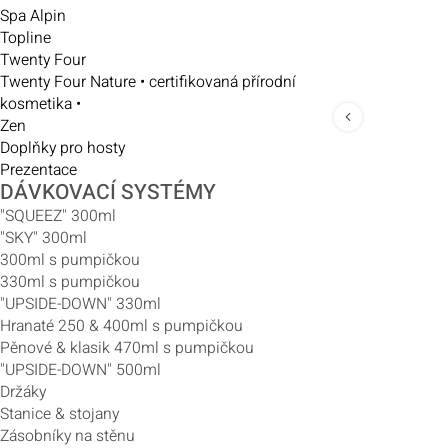
Spa Alpin
Topline
Twenty Four
Twenty Four Nature • certifikovaná přírodní
kosmetika •
Zen
Doplňky pro hosty
Prezentace
DÁVKOVACÍ SYSTÉMY
"SQUEEZ" 300ml
"SKY" 300ml
300ml s pumpičkou
330ml s pumpičkou
"UPSIDE-DOWN" 330ml
Hranaté 250 & 400ml s pumpičkou
Pěnové & klasik 470ml s pumpičkou
"UPSIDE-DOWN" 500ml
Držáky
Stanice & stojany
Zásobníky na stěnu