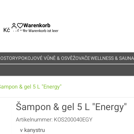
Warenkorb
Kč
Ihr Warenkorb ist leer
ROSTORY
POKOJOVÉ VŮNĚ & OSVĚŽOVAČE
WELLNESS & SAUNA
Šampon & gel 5 L "Energy"
Šampon & gel 5 L "Energy"
Artikelnummer:
KOS200040EGY
v kanystru