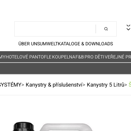
ÜBER UNS
UMWELT
KATALOGE & DOWNLOADS
MY
HOTELOVÉ PANTOFLE
KOUPELNA
F&B
PRO DĚTI
VEŘEJNÉ P
SYSTÉMY
>
Kanystry & příslušenství
>
Kanystry 5 Litrů
>