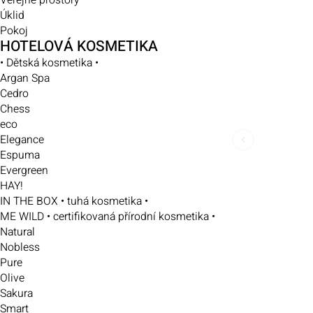
Veřejné prostory
Úklid
Pokoj
HOTELOVÁ KOSMETIKA
• Dětská kosmetika •
Argan Spa
Cedro
Chess
eco
Elegance
Espuma
Evergreen
HAY!
IN THE BOX • tuhá kosmetika •
ME WILD • certifikovaná přírodní kosmetika •
Natural
Nobless
Pure
Olive
Sakura
Smart