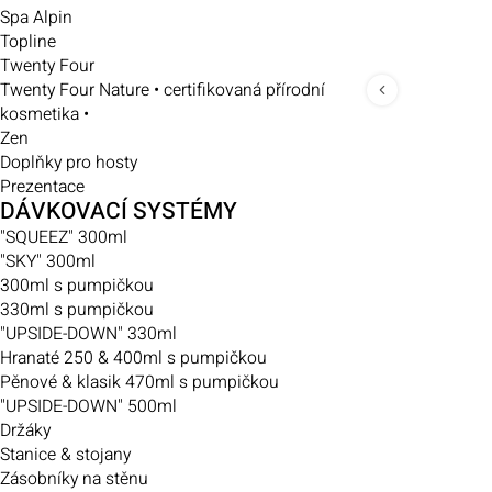
Spa Alpin
Topline
Twenty Four
Twenty Four Nature • certifikovaná přírodní
kosmetika •
Zen
Doplňky pro hosty
Prezentace
DÁVKOVACÍ SYSTÉMY
"SQUEEZ" 300ml
"SKY" 300ml
300ml s pumpičkou
330ml s pumpičkou
"UPSIDE-DOWN" 330ml
Hranaté 250 & 400ml s pumpičkou
Pěnové & klasik 470ml s pumpičkou
"UPSIDE-DOWN" 500ml
Držáky
Stanice & stojany
Zásobníky na stěnu