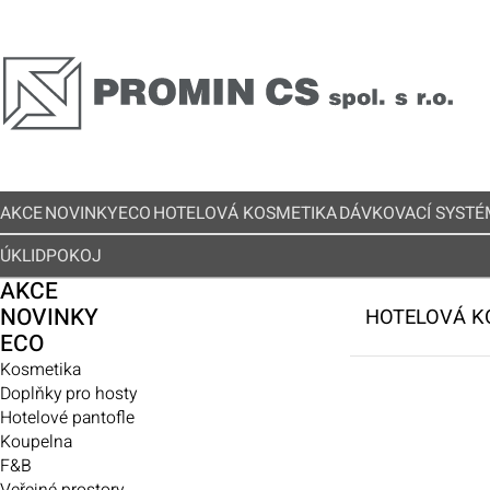
AKCE
NOVINKY
ECO
HOTELOVÁ KOSMETIKA
DÁVKOVACÍ SYSTÉ
ÚKLID
POKOJ
AKCE
NOVINKY
HOTELOVÁ K
ECO
Kosmetika
Doplňky pro hosty
Hotelové pantofle
Koupelna
F&B