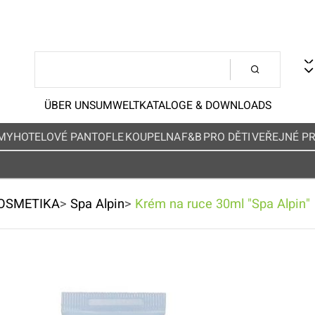
ÜBER UNS
UMWELT
KATALOGE & DOWNLOADS
MY
HOTELOVÉ PANTOFLE
KOUPELNA
F&B
PRO DĚTI
VEŘEJNÉ P
OSMETIKA
>
Spa Alpin
>
Krém na ruce 30ml "Spa Alpin"