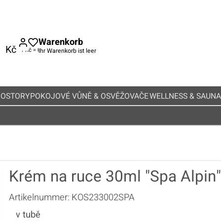
Warenkorb
Kč
Ihr Warenkorb ist leer
ROSTORY
POKOJOVÉ VŮNĚ & OSVĚŽOVAČE
WELLNESS & SAUNA
Krém na ruce 30ml "Spa Alpin"
Artikelnummer:
KOS233002SPA
v tubě