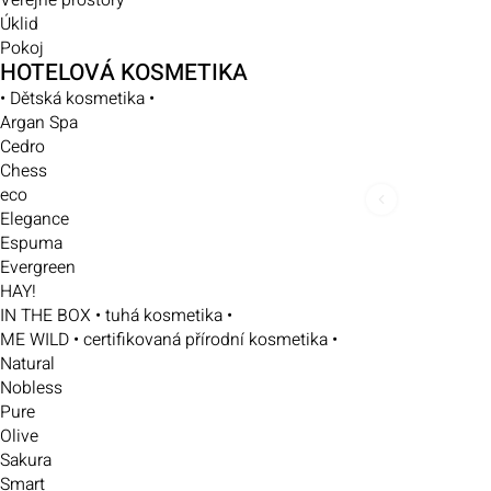
Veřejné prostory
Úklid
Pokoj
HOTELOVÁ KOSMETIKA
• Dětská kosmetika •
Argan Spa
Cedro
Chess
eco
Elegance
Espuma
Evergreen
HAY!
IN THE BOX • tuhá kosmetika •
ME WILD • certifikovaná přírodní kosmetika •
Natural
Nobless
Pure
Olive
Sakura
Smart